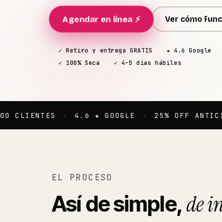
Agendar en línea ⚡
Ver cómo func
✓ Retiro y entrega GRATIS
★ 4.6 Google
✓ 100% Seca
✓ 4–5 días hábiles
NTES
·
4.6 ★ GOOGLE
·
25% OFF ANTICIPADO
·
EL PROCESO
de in
Así de simple,