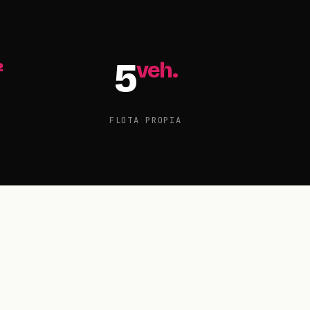
5
²
veh.
FLOTA PROPIA