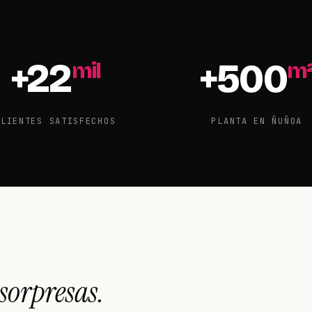
+
22
+
500
mil
m
CLIENTES SATISFECHOS
PLANTA EN ÑUÑOA
 sorpresas.