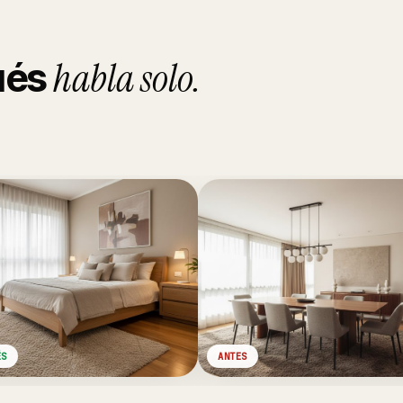
habla solo.
pués
ÉS
ANTES