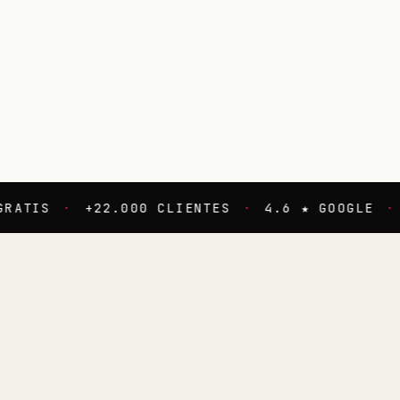
·
+22.000 CLIENTES
·
4.6 ★ GOOGLE
·
25% OF