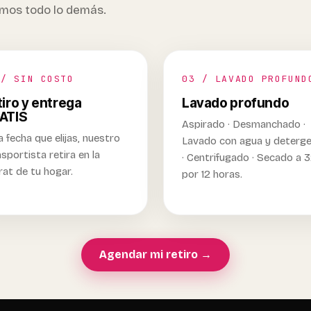
emos todo lo demás.
 / SIN COSTO
03 / LAVADO PROFUND
iro y entrega
Lavado profundo
ATIS
Aspirado · Desmanchado ·
a fecha que elijas, nuestro
Lavado con agua y deterg
sportista retira en la
· Centrifugado · Secado a 
rat de tu hogar.
por 12 horas.
Agendar mi retiro →