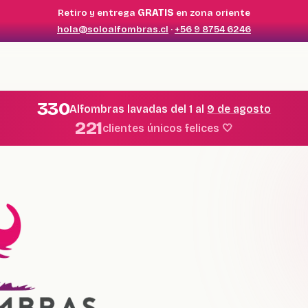
Retiro y entrega
GRATIS
en zona oriente
hola@soloalfombras.cl
·
+56 9 8754 6246
330
Alfombras lavadas del 1 al
9 de agosto
221
clientes únicos felices 🤍